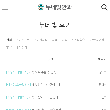
누네빛 후기
전체
스마일프로
스마일라식
라식
라섹
렌즈삽입술
노안/백내장
망막
검사후기
제목
작성자
[학생/스마일라식]
가족 모두 수술 후 만족
강나*
[대학생/스마일라식]
계속 안심시켜 주십니다
장예*
[학생/스마일프로]
가족이 함께 다니는 안과
조민*
[대학생/스마일프로]
제대를 앞두고 수술 결심
박정*