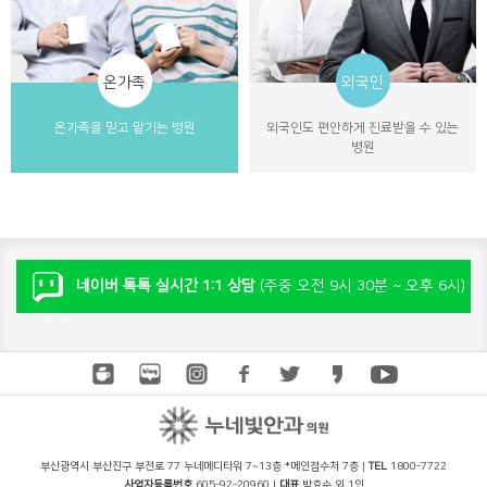
온가족
외국인
온가족을 믿고 맡기는 병원
외국인도 편안하게 진료받을 수 있는
병원
네이버 톡톡 실시간 1:1 상담
(주중 오전 9시 30분 ~ 오후 6시)
부산광역시 부산진구 부전로 77 누네메디타워 7~13층 *메인접수처 7층 |
TEL
1800-7722
사업자등록번호
605-92-20960 |
대표
박효순 외 1인