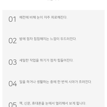
01
예전에 비해
눈이 자주 피로해진다.
02
밤에 점차 침침해지는
느낌이 두드러진다.
03
세밀한 작업을 하기가 점차
힘들어진다.
04
일을 하거나
생활하는 중에 한 번씩
시야가 흐려진다.
05
책, 신문, 휴대폰을
눈에서 멀리해서
보게 됩니다.