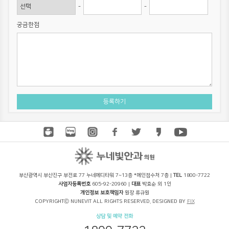
-
-
궁금한점
부산광역시 부산진구 부전로 77 누네메디타워 7~13층 *메인접수처 7층 |
TEL
1800-7722
사업자등록번호
605-92-20960 |
대표
박효순 외 1인
개인정보 보호책임자
원장 류규원
COPYRIGHTⒸ NUNEVIT ALL RIGHTS RESERVED. DESIGNED BY
FIX
상담 및 예약 전화