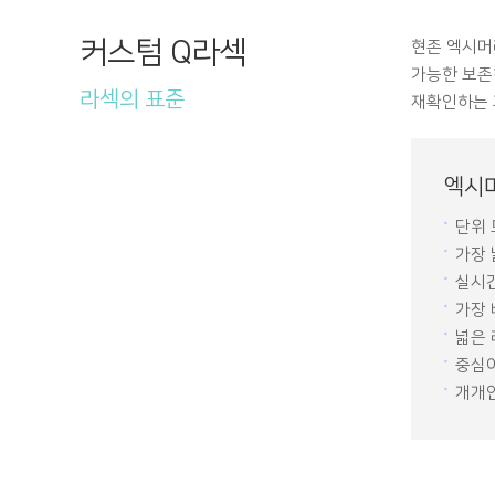
커스텀 Q라섹
현존 엑시머
가능한 보존
라섹의 표준
재확인하는 
엑시머
단위 
가장 
실시간
가장 
넓은
중심이
개개인