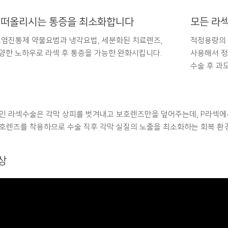
 떠올리시는 통증을 최소화합니다
모든 라
소염진통제 약물요범과 냉각요법, 세분화된 치료렌즈,
적정용량의 
다양한 노하우로 라섹 후 통증을 가능한 완화시킵니다.
사용해서 정
수술 후 과
인 라섹수술은 각막 상피를 벗겨내고 보호렌즈만을 덮어주는데, P라섹에
호렌즈를 착용하므로 수술 직후 각막 실질의 노출을 최소화하는 회복 환
상