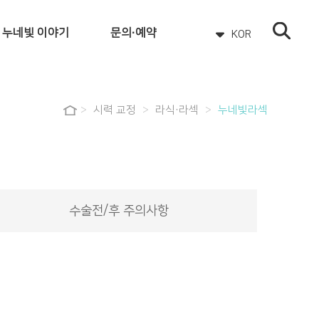
누네빛 이야기
문의·예약
KOR
언론 속 누네빛
온라인 상담
누네빛 후기
온라인 예약
>
시력 교정
>
라식·라섹
>
누네빛라섹
자주 묻는 질문
이벤트
공지사항
수술전/후 주의사항