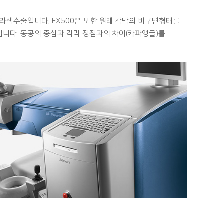
 라섹수술입니다. EX500은 또한 원래 각막의 비구면형태를
니다. 동공의 중심과 각막 정점과의 차이(카파앵글)를