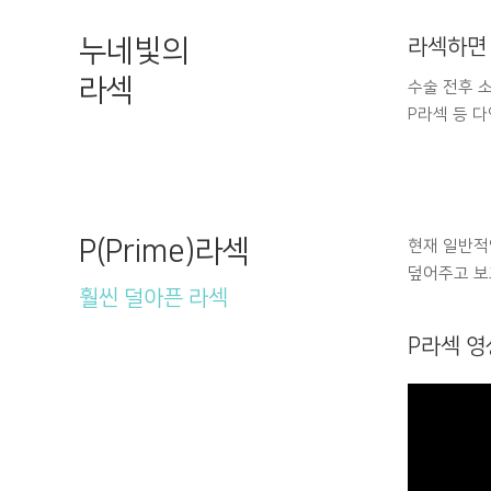
누네빛의
라섹하면
라섹
수술 전후 
P라섹 등 
P(Prime)라섹
현재 일반적
덮어주고 보
훨씬 덜아픈 라섹
P라섹 영