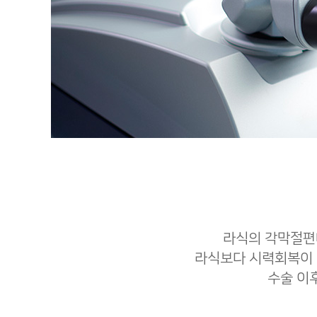
라식의 각막절편
라식보다 시력회복이 
수술 이