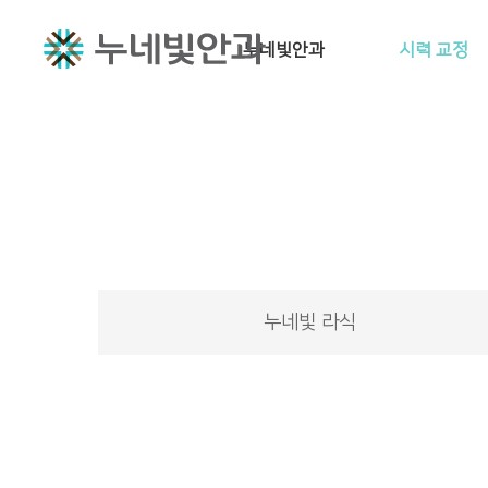
누네빛안과
시력 교정
누네빛 소개
시력교정수술
누네빛 의료진
스마일프로
연구·발표
라식·라섹
첨단 보유장비
알아두세요
진료안내 / 오시는
안내렌즈삽입술
길
누네빛 라식