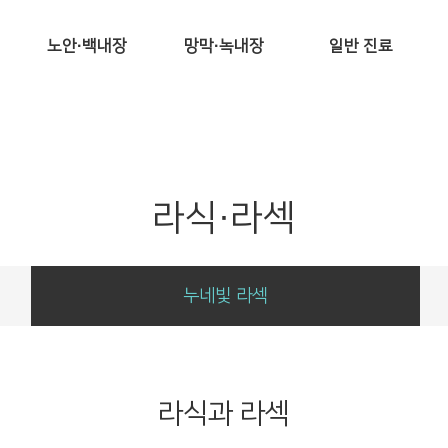
노안·백내장
망막·녹내장
일반 진료
노안
누네빛 망막센터
원추각막
연령별 노안교정
망막질환 치료방향
안성형
백내장
황반변성
소아안과
4D 카탈리스
당뇨망막병증
드림렌즈
라식·라섹
노안 정밀검진
기타 망막질환
안구건조증
누네빛 녹내장센터
누네빛 라섹
라식과 라섹