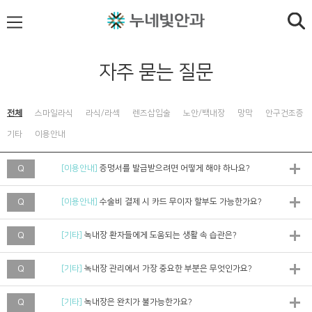
자주 묻는 질문
전체
스마일라식
라식/라섹
렌즈삽입술
노안/백내장
망막
안구건조증
기타
이용안내
Q
[이용안내]
증명서를 발급받으려면 어떻게 해야 하나요?
Q
[이용안내]
수술비 결제 시 카드 무이자 할부도 가능한가요?
Q
[기타]
녹내장 환자들에게 도움되는 생활 속 습관은?
Q
[기타]
녹내장 관리에서 가장 중요한 부분은 무엇인가요?
Q
[기타]
녹내장은 완치가 불가능한가요?