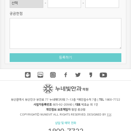
-
-
궁금한점
부산광역시 부산진구 부전로 77 누네메디타워 7~13층 *메인접수처 7층 |
TEL
1800-7722
사업자등록번호
605-92-20960 |
대표
박효순 외 1인
개인정보 보호책임자
원장 류규원
COPYRIGHTⒸ NUNEVIT ALL RIGHTS RESERVED. DESIGNED BY
FIX
상담 및 예약 전화