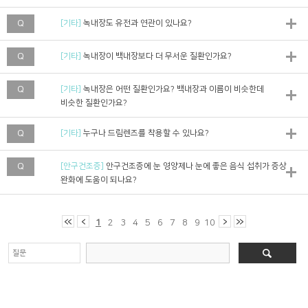
Q
[기타]
녹내장도 유전과 연관이 있나요?
Q
[기타]
녹내장이 백내장보다 더 무서운 질환인가요?
Q
[기타]
녹내장은 어떤 질환인가요? 백내장과 이름이 비슷한데
비슷한 질환인가요?
Q
[기타]
누구나 드림렌즈를 착용할 수 있나요?
Q
[안구건조증]
안구건조증에 눈 영양제나 눈에 좋은 음식 섭취가 증상
완화에 도움이 되나요?
1
2
3
4
5
6
7
8
9
10