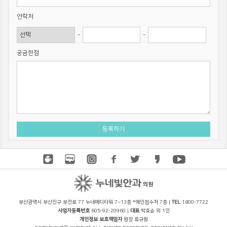
연락처
-
-
궁금한점
부산광역시 부산진구 부전로 77 누네메디타워 7~13층 *메인접수처 7층 |
TEL
1800-7722
사업자등록번호
605-92-20960 |
대표
박효순 외 1인
개인정보 보호책임자
원장 류규원